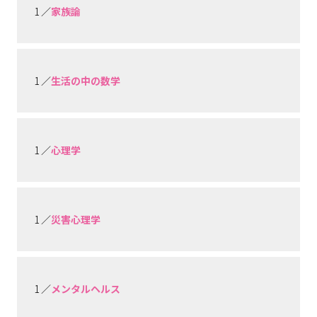
1 ／
家族論
1 ／
生活の中の数学
1 ／
心理学
1 ／
災害心理学
1 ／
メンタルヘルス