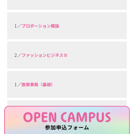
1 ／
プロポーション概論
2 ／
ファッションビジネスⅢ
1 ／
医療事務（基礎）
1 ／
医療秘書演習Ⅰ