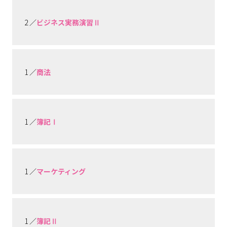
2 ／
ビジネス実務演習Ⅱ
1 ／
商法
1 ／
簿記Ⅰ
1 ／
マーケティング
1 ／
簿記Ⅱ