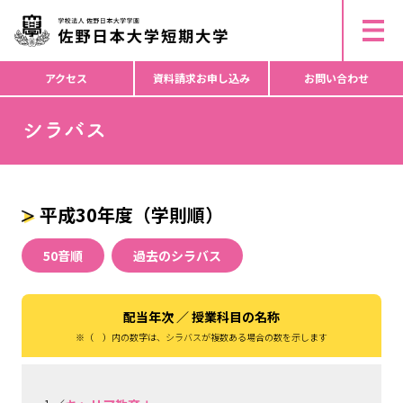
ー
▶︎ 研究倫理活動・不正行為防止等について
ド
▶︎ 個人情報の取り扱いについて
▶︎ コピーライト
か
ら
アクセス
資料請求
お申し込み
お問い合わせ
検
索
平成30年度（学則順）
50音順
過去のシラバス
配当年次 ／ 授業科目の名称
※（ ）内の数字は、シラバスが複数ある場合の数を示します