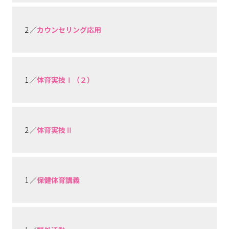
2 ／
カウンセリング応用
1 ／
体育実技Ⅰ（２）
2 ／
体育実技Ⅱ
1 ／
保健体育講義