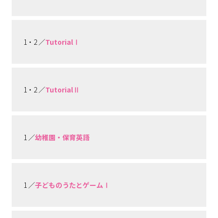
1・2 ／
TutorialⅠ
1・2 ／
TutorialⅡ
1 ／
幼稚園・保育英語
1 ／
子どものうたとゲームⅠ