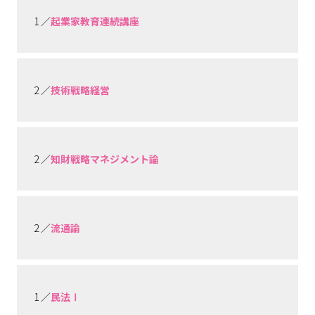
1 ／
起業家教育連続講座
2 ／
技術戦略経営
2 ／
知財戦略マネジメント論
2 ／
流通論
1 ／
民法Ⅰ