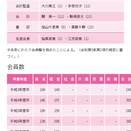
会計監査
大川美江（1）・赤坂悦子（11）
会 計
関 英一（11）・駒場俊太（21）
書 記
加山千恵美（8）・齋藤千鶴（12）
名誉会長
稲葉直美（1）・江添直美（1）
※永年にわたり会長職を務めたことによる。（会則第5条第2項の規定に基
づく。）
会員数
卒業年度
英 米
経 営
社 会
介 護
児 童
栄 養
合 
平成3年度卒
106
140
–
–
–
–
24
平成4年度卒
148
157
–
–
–
–
30
平成5年度卒
109
159
–
–
–
–
26
平成6年度卒
136
206
–
–
–
–
34