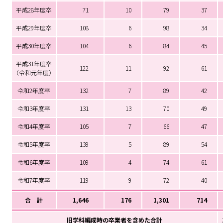
平成28年度卒
71
10
79
37
平成29年度卒
108
6
98
34
平成30年度卒
104
6
84
45
平成31年度卒
122
11
92
61
（令和元年度）
令和2年度卒
132
7
89
42
令和3年度卒
131
13
70
49
令和4年度卒
105
7
66
47
令和5年度卒
139
5
89
54
令和6年度卒
109
4
74
61
令和7年度卒
119
9
72
40
合 計
1,646
176
1,301
714
旧学科編成時の卒業者を含めた合計