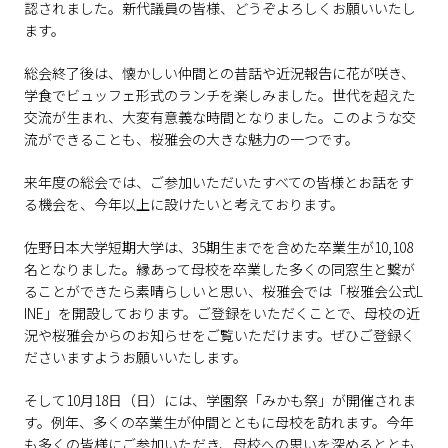
認されました。新代議員の皆様、どうぞよろしくお願いいたし
ます。
総会終了後は、懐かしい仲間との昔話や近況報告に花が咲き、
学食でビュッフェ形式のランチを楽しみました。世代を超えた
交流が生まれ、大変有意義な時間となりました。このような交
流ができることも、桜雅会の大きな魅力の一つです。
来年度の総会では、ご参加いただいたすべての皆様とお話をす
る機会を、今年以上に設けたいと考えております。
佐野日本大学短期大学は、35期生までを含めた卒業生が10,108
名となりました。縁あって母校を卒業した多くの同窓生と繋が
ることができたら素晴らしいと思い、桜雅会では「桜雅会公式L
INE」を開設しております。ご登録をいただくことで、母校の近
況や桜雅会からのお知らせをご覧いただけます。ぜひご登録く
ださいますようお願いいたします。
そして10月18日（日）には、学園祭「みかも祭」が開催されま
す。例年、多くの卒業生が仲間とともに母校を訪れます。今年
も多くの皆様にご参加いただき、母校への思いを深めるととも