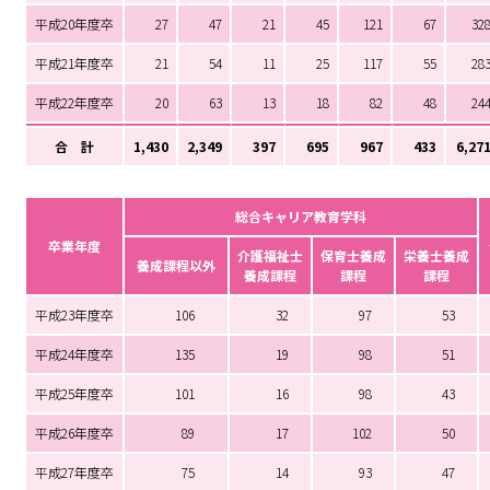
平成20年度卒
27
47
21
45
121
67
32
平成21年度卒
21
54
11
25
117
55
28
平成22年度卒
20
63
13
18
82
48
24
合 計
1,430
2,349
397
695
967
433
6,27
総合キャリア教育学科
卒業年度
介護福祉士
保育士養成
栄養士養成
養成課程以外
養成課程
課程
課程
平成23年度卒
106
32
97
53
平成24年度卒
135
19
98
51
平成25年度卒
101
16
98
43
平成26年度卒
89
17
102
50
平成27年度卒
75
14
93
47