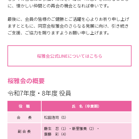
に、懐かしい仲間との再会の機会となれば幸いです。
最後に、会員の皆様のご健勝とご活躍を心よりお祈り申し上げ
ますとともに、同窓会桜雅会のさらなる発展に向け、引き続き
ご支援、ご協力を賜りますようお願い申し上げます。
桜雅会公式LINEについてはこちら
桜雅会の概要
令和7年度・8年度 役員
役 職
氏 名（卒業期）
会 長
松田浩司（8）
藤生 忍（1）・新里雅美（2）・
副 会 長
齋藤 彩（4）