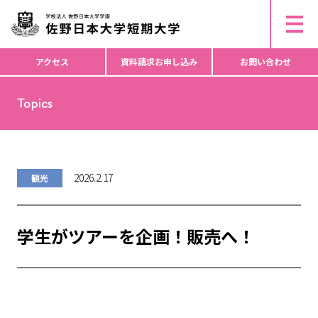
ー
▶︎ 研究倫理活動・不正行為防止等について
ド
▶︎ 個人情報の取り扱いについて
▶︎ コピーライト
か
ら
アクセス
資料請求
お申し込み
お問い合わせ
検
索
2026.2.17
観光
学生がツアーを企画！販売へ！