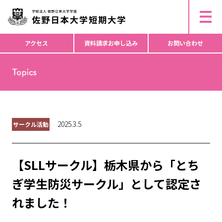
ー
▶︎ 研究倫理活動・不正行為防止等について
ド
▶︎ 個人情報の取り扱いについて
▶︎ コピーライト
か
ら
アクセス
資料請求
お申し込み
お問い合わせ
検
索
2025.3.5
サークル活動
【SLLサークル】栃木県から「とち
ぎ学生防災サークル」として認定さ
れました！