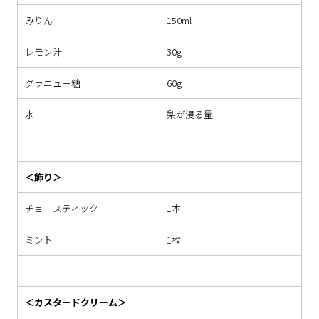
みりん
150ml
レモン汁
30g
グラニュー糖
60g
水
梨が浸る量
＜飾り＞
チョコスティック
1本
ミント
1枚
＜カスタードクリーム＞