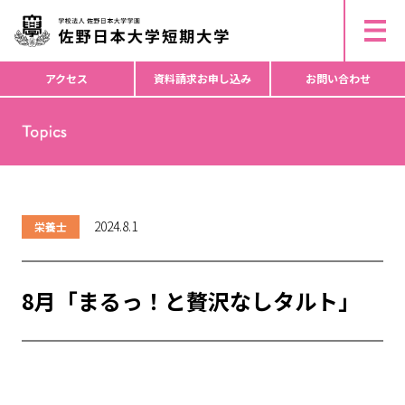
ー
▶︎ 研究倫理活動・不正行為防止等について
ド
▶︎ 個人情報の取り扱いについて
▶︎ コピーライト
か
ら
アクセス
資料請求
お申し込み
お問い合わせ
検
索
2024.8.1
栄養士
8月「まるっ！と贅沢なしタルト」